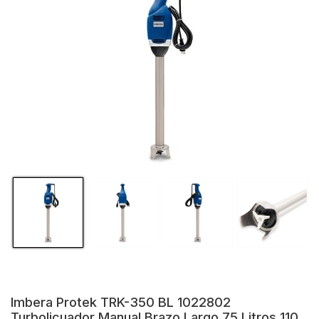
Imbera Protek TRK-350 BL 1022802
Turbolicuador Manual Brazo Largo 75 Litros 110