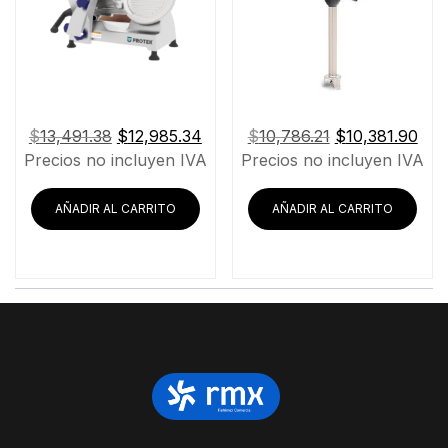
El
El
El
El
$
13,491.38
$
12,985.34
$
10,786.21
$
10,381.90
precio
precio
precio
pre
Precios no incluyen IVA
Precios no incluyen IVA
original
actual
original
actu
era:
es:
era:
es:
AÑADIR AL CARRITO
AÑADIR AL CARRITO
$13,491.38.
$12,985.34.
$10,786.21.
$10