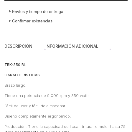
Manual
Brazo
Envíos y tiempo de entrega
Largo
Confirmar existencias
75
Litros
110
v
DESCRIPCIÓN
INFORMACIÓN ADICIONAL
cantidad
TRK-350 BL
CARACTERÍSTICAS
Brazo largo.
Tiene una potencia de 9,000 rpm y 350 watts
Fácil de usar y fácil de almacenar.
Diseño completamente ergonómico.
Producción. Tiene la capacidad de licuar, triturar o moler hasta 75
litros directamente en su recipiente.