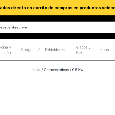
ados directo en carrito de compras en productos selec
cina y
Helados y
Congelación
Exhibidores
Hornos
occión
Paletas
Inicio
/ Características / 0.5 Kw