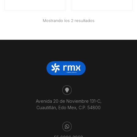
Ordenado
Mostrando los 2 resultados
por
precio:
bajo
a
alto
Avenida 20 de Noviembre 131-C,
Cuautitlán, Edo Mex, C.P. 54800