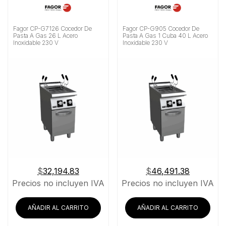
Fagor CP-G7126 Cocedor De
Fagor CP-G905 Cocedor De
Pasta A Gas 26 L Acero
Pasta A Gas 1 Cuba 40 L Acero
Inoxidable 230 V
Inoxidable 230 V
$
32,194.83
$
46,491.38
Precios no incluyen IVA
Precios no incluyen IVA
AÑADIR AL CARRITO
AÑADIR AL CARRITO