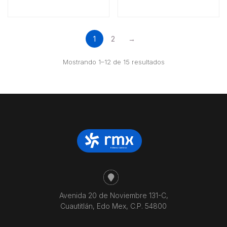
1
2
→
Ordenado
Mostrando 1–12 de 15 resultados
por
precio:
bajo
a
alto
Avenida 20 de Noviembre 131-C,
Cuautitlán, Edo Mex, C.P. 54800