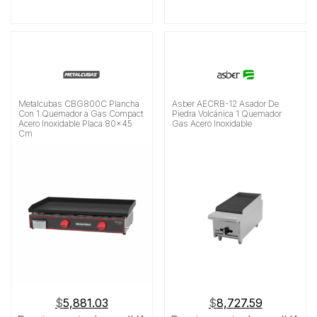
Metalcubas CBG800C Plancha
Asber AECRB-12 Asador De
Con 1 Quemador a Gas Compact
Piedra Volcánica 1 Quemador
Acero Inoxidable Placa 80×45
Gas Acero Inoxidable
Cm
$
5,881.03
$
8,727.59