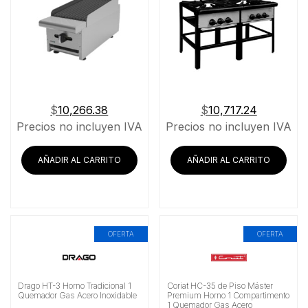
$
10,266.38
$
10,717.24
Precios no incluyen IVA
Precios no incluyen IVA
AÑADIR AL CARRITO
AÑADIR AL CARRITO
OFERTA
OFERTA
Drago HT-3 Horno Tradicional 1
Coriat HC-35 de Piso Máster
Quemador Gas Acero Inoxidable
Premium Horno 1 Compartimento
1 Quemador Gas Acero