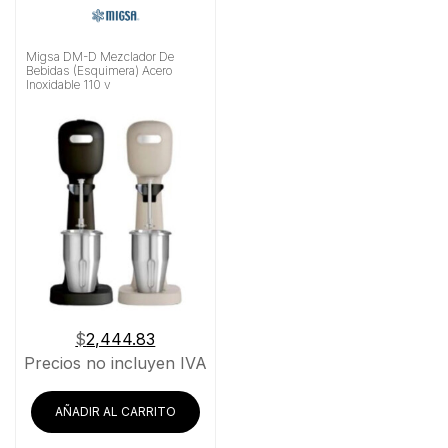
Migsa DM-D Mezclador De
Bebidas (Esquimera) Acero
Inoxidable 110 v
$
2,444.83
Precios no incluyen IVA
AÑADIR AL CARRITO