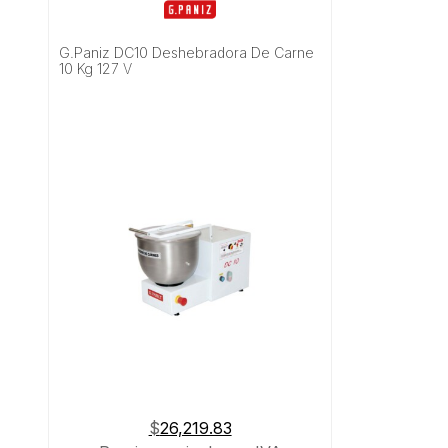
G.Paniz DC10 Deshebradora De Carne
10 Kg 127 V
$
26,219.83