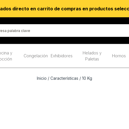
ados directo en carrito de compras en productos selec
cina y
Helados y
Congelación
Exhibidores
Hornos
occión
Paletas
Inicio
/ Características / 10 Kg