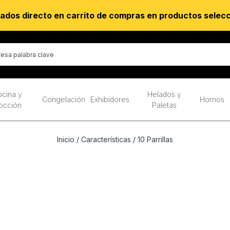
ados directo en carrito de compras en productos selec
cina y
Helados y
Congelación
Exhibidores
Hornos
occión
Paletas
Inicio
/ Características / 10 Parrillas