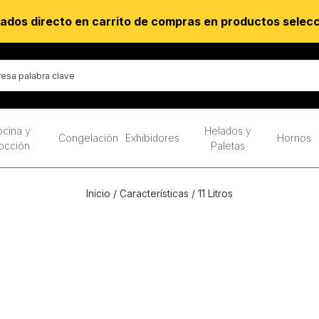
ados directo en carrito de compras en productos selec
cina y
Helados y
Congelación
Exhibidores
Hornos
occión
Paletas
Inicio
/ Características / 11 Litros