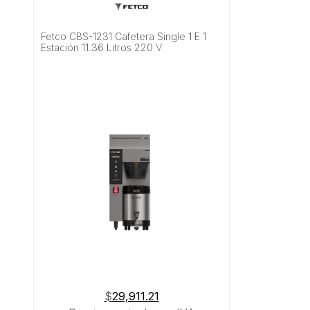
Fetco CBS-1231 Cafetera Single 1 E 1
Estación 11.36 Litros 220 V
$
29,911.21