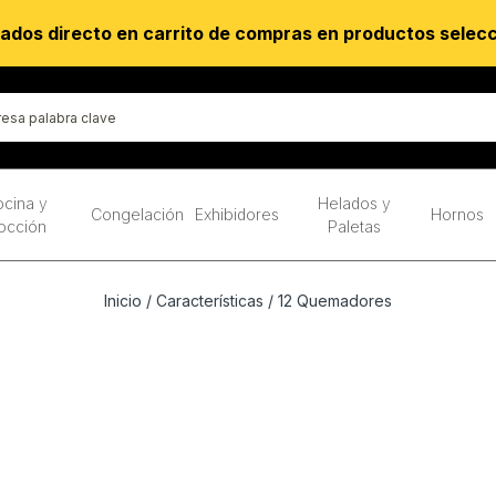
ados directo en carrito de compras en productos selec
cina y
Helados y
Congelación
Exhibidores
Hornos
occión
Paletas
Inicio
/ Características / 12 Quemadores