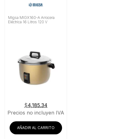
Migsa MIGX160-A Arrocera
Eléctrica 16 Litros 120 V
$
4,185.34
Precios no incluyen IVA
AÑADIR AL CARRITO