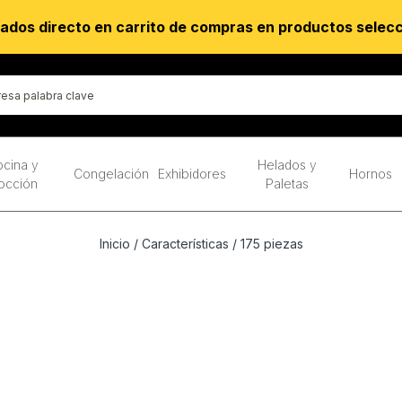
ados directo en carrito de compras en productos selec
cina y
Helados y
Congelación
Exhibidores
Hornos
occión
Paletas
Inicio
/ Características / 175 piezas