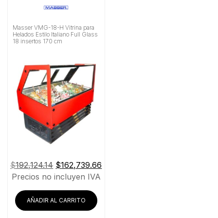
Masser VMG-18-H Vitrina para
Helados Estilo Italiano Full Glass
18 insertos 170 cm
El
El
$
192,124.14
$
162,739.66
precio
precio
Precios no incluyen IVA
original
actual
era:
es:
AÑADIR AL CARRITO
$192,124.14.
$162,739.66.