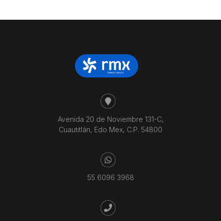
precio:
bajo
a
alto
Avenida 20 de Noviembre 131-C,
Cuautitlán, Edo Mex, C.P. 54800
55 6096 3968