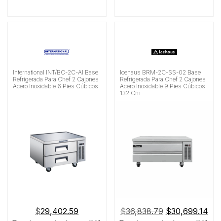
International INT/BC-2C-AI Base
Icehaus BRM-2C-SS-02 Base
Refrigerada Para Chef 2 Cajones
Refrigerada Para Chef 2 Cajones
Acero Inoxidable 6 Pies Cúbicos
Acero Inoxidable 9 Pies Cúbicos
132 Cm
El
El
$
29,402.59
$
36,838.79
$
30,699.14