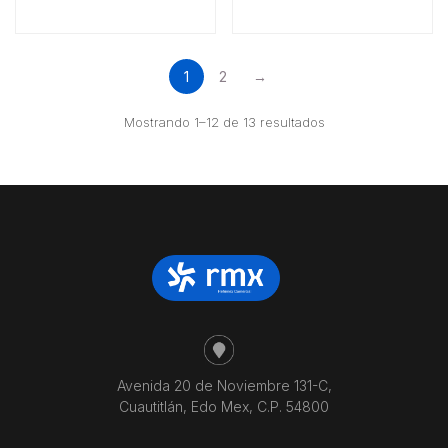
1
2
→
Ordenado
Mostrando 1–12 de 13 resultados
por
precio:
bajo
a
alto
Avenida 20 de Noviembre 131-C,
Cuautitlán, Edo Mex, C.P. 54800