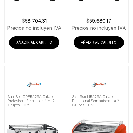
$
58,704.31
$
59,680.17
Precios no incluyen IVA
Precios no incluyen IVA
AÑADIR AL CARRITO
AÑADIR AL CARRITO
San-Son OPERA2SA Cafetera
San-Son LIRA2SA Cafetera
Profesional Semiautomática 2
Profesional Semiautomática 2
Grupos 110 v
Grupos 110 v