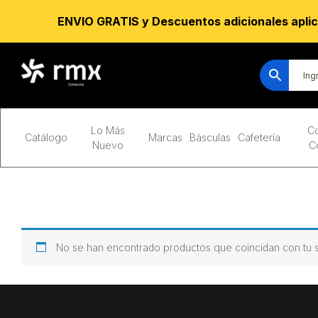
ENVIO GRATIS y Descuentos adicionales aplic
Lo Más
Co
Catálogo
Marcas
Básculas
Cafetería
Nuevo
C
No se han encontrado productos que coincidan con tu s