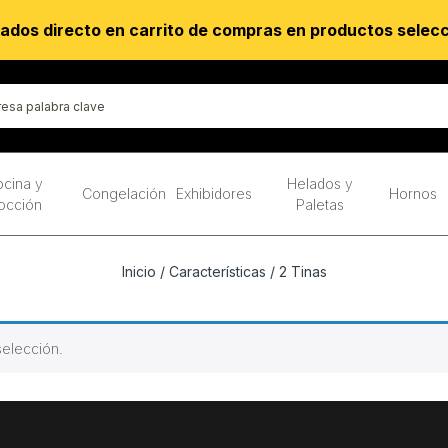
ados directo en carrito de compras en productos selec
cina y
Helados y
Congelación
Exhibidores
Hornos
occión
Paletas
Inicio
/ Características / 2 Tinas
elección.