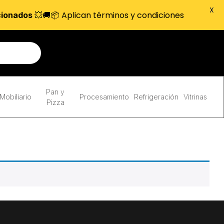
X
💥🚚📦 Aplican términos y condiciones
cionados
Pan y
Mobiliario
Procesamiento
Refrigeración
Vitrinas
Pizza