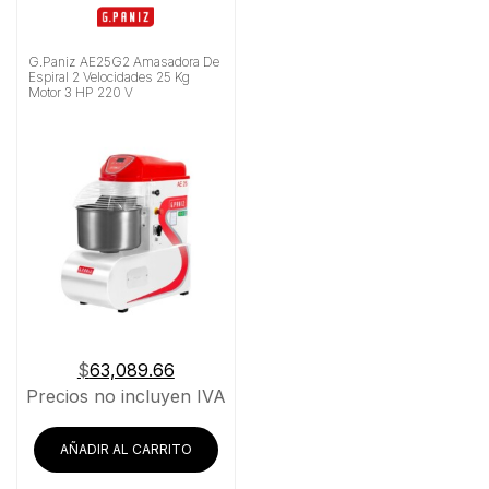
G.Paniz AE25G2 Amasadora De
Espiral 2 Velocidades 25 Kg
Motor 3 HP 220 V
$
63,089.66
Precios no incluyen IVA
AÑADIR AL CARRITO