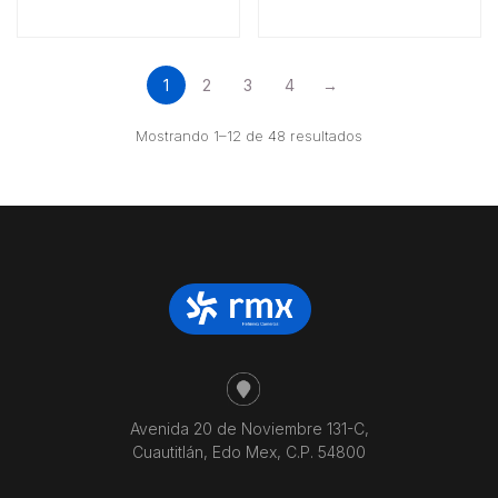
1
2
3
4
→
Ordenado
Mostrando 1–12 de 48 resultados
por
precio:
bajo
a
alto
Avenida 20 de Noviembre 131-C,
Cuautitlán, Edo Mex, C.P. 54800