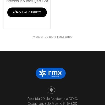
Precios no incluyen IVA
AÑADIR AL CARRITO
Ordenado
Mostrando los 3 resultados
por
precio:
bajo
a
alto
Avenida 20 de Noviembre 131-C,
Cuautitlán, Edo Mex, C.P. 54800