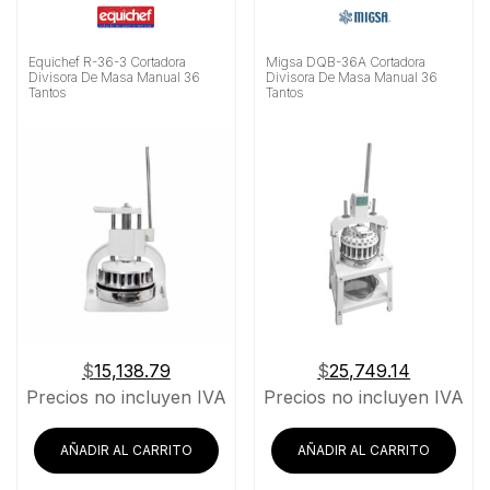
Equichef R-36-3 Cortadora
Migsa DQB-36A Cortadora
Divisora De Masa Manual 36
Divisora De Masa Manual 36
Tantos
Tantos
$
15,138.79
$
25,749.14
Precios no incluyen IVA
Precios no incluyen IVA
AÑADIR AL CARRITO
AÑADIR AL CARRITO