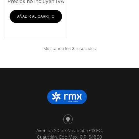
Precios no incluyen IVA
AÑADIR AL CARRITO
Ordenado
Mostrando los 3 resultados
por
precio:
bajo
a
alto
Avenida 20 de Noviembre 131-C,
Cuautitlán, Edo Mex, C.P. 54800