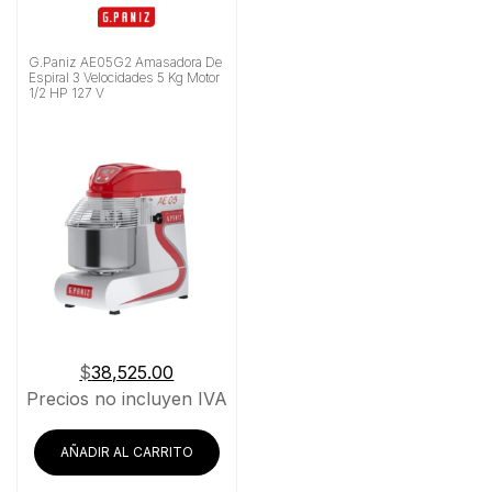
G.Paniz AE05G2 Amasadora De
Espiral 3 Velocidades 5 Kg Motor
1/2 HP 127 V
$
38,525.00
Precios no incluyen IVA
AÑADIR AL CARRITO