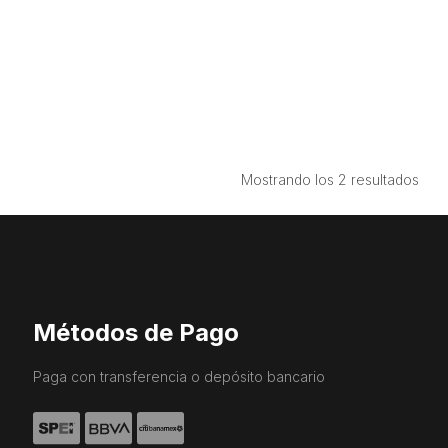
Ord
Mostrando los 2 resultados
por
prec
bajo
a
alto
Métodos de Pago
Paga con transferencia o depósito bancario