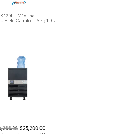
SK-120PT Máquina
a Hielo Garrafón 55 Kg 110 v
El
El
8,266.38
$
25,200.00