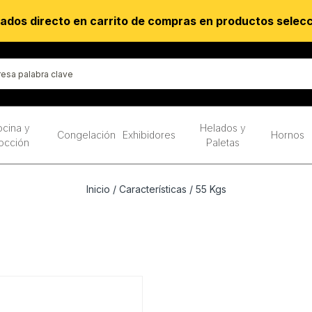
ados directo en carrito de compras en productos selec
cina y
Helados y
Congelación
Exhibidores
Hornos
occión
Paletas
Inicio
/ Características / 55 Kgs