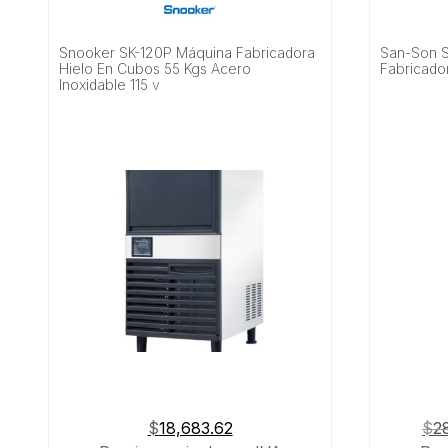
Snooker SK-120P Máquina Fabricadora
San-Son 
Hielo En Cubos 55 Kgs Acero
Fabricador
Inoxidable 115 v
$
18,683.62
$
2