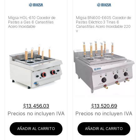
Migsa HGL-610 Cocedor de
Migsa BN600-E605 Cocedor de
Pastas a Gas 6 Canastillas
Pastas Eléctrico 3 Tinas 6
Acero Inoxidable
Canastillas Acero Inoxidable 220
v
$
13,456.03
$
13,520.69
Precios no incluyen IVA
Precios no incluyen IVA
AÑADIR AL CARRITO
AÑADIR AL CARRITO