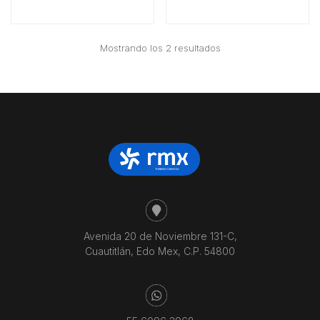
Ordenado
Mostrando los 2 resultados
por
precio:
bajo
a
alto
Avenida 20 de Noviembre 131-C,
Cuautitlán, Edo Mex, C.P. 54800