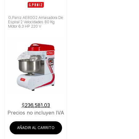
G.Paniz AE80G2 Amasadora De
Espiral 2 Velocidades 80 Kg
Motor 6.3 HP 220 V
$
236,581.03
Precios no incluyen IVA
AÑADIR AL CARRITO