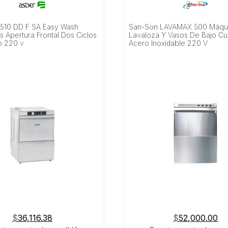
510 DD F SA Easy Wash
San-Son LAVAMAX 500 Máqu
as Apertura Frontal Dos Ciclos
Lavaloza Y Vasos De Bajo Cu
o 220 v
Acero Inoxidable 220 V
$
36,116.38
$
52,000.00