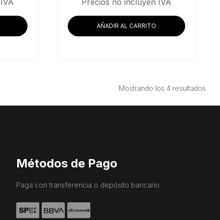
precio
precio
 IVA
Precios no incluyen IVA
original
actual
era:
es:
AÑADIR AL CARRITO
$83,985.34.
$68,728.45.
Ord
Mostrando los 4 resultados
por
prec
bajo
a
alto
Métodos de Pago
Paga con transferencia o depósito bancario