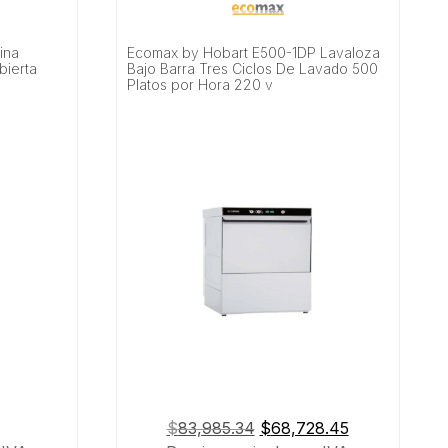
ina
Ecomax by Hobart E500-1DP Lavaloza
bierta
Bajo Barra Tres Ciclos De Lavado 500
Platos por Hora 220 v
El
El
$
83,985.34
$
68,728.45