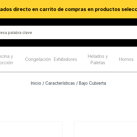
ados directo en carrito de compras en productos selec
cina y
Helados y
Congelación
Exhibidores
Hornos
occión
Paletas
Inicio
/ Características / Bajo Cubierta