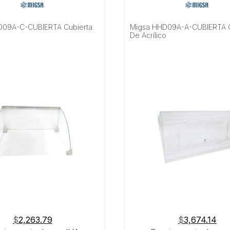
D09A-C-CUBIERTA Cubierta
Migsa HHD09A-A-CUBIERTA C
De Acrílico
$
2,263.79
$
3,674.14