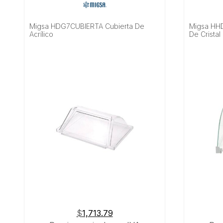
Migsa HDG7CUBIERTA Cubierta De
Migsa HH
Acrílico
De Cristal
$
1,713.79