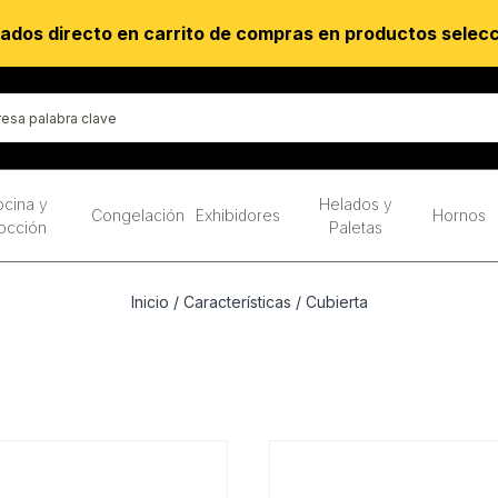
ados directo en carrito de compras en productos selec
cina y
Helados y
Congelación
Exhibidores
Hornos
occión
Paletas
Inicio
/ Características / Cubierta