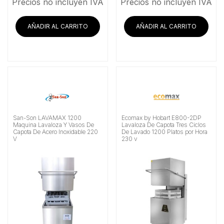
Precios no incluyen IVA
Precios no incluyen IVA
AÑADIR AL CARRITO
AÑADIR AL CARRITO
San-Son LAVAMAX 1200
Ecomax by Hobart E800-2DP
Maquina Lavaloza Y Vasos De
Lavaloza De Capota Tres Ciclos
Capota De Acero Inoxidable 220
De Lavado 1200 Platos por Hora
V
230 v