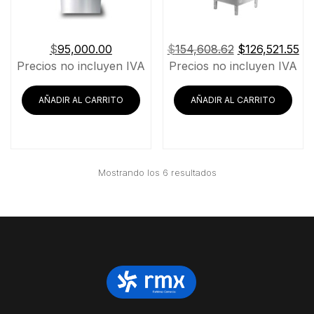
El
El
$
95,000.00
$
154,608.62
$
126,521.55
precio
pr
Precios no incluyen IVA
Precios no incluyen IVA
original
ac
era:
es:
AÑADIR AL CARRITO
AÑADIR AL CARRITO
$154,608.62.
$1
Ordenado
Mostrando los 6 resultados
por
precio:
bajo
a
alto