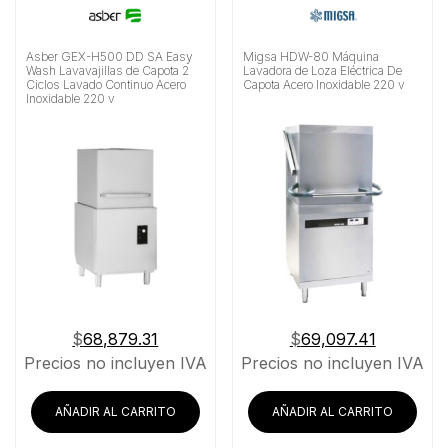
Asber GEX-H500 DD SA Easy
Migsa HDW-80 Máquina
Wash Lavavajillas de Capota 2
Lavadora de Loza Eléctrica De
Ciclos Lavado Continuo Acero
Capota Acero Inoxidable 220 v
Inoxidable 220 v
$
68,879.31
$
69,097.41
Precios no incluyen IVA
Precios no incluyen IVA
AÑADIR AL CARRITO
AÑADIR AL CARRITO