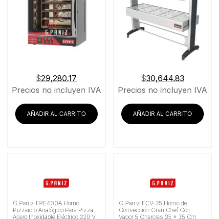
$
29,280.17
$
30,644.83
Precios no incluyen IVA
Precios no incluyen IVA
AÑADIR AL CARRITO
AÑADIR AL CARRITO
G.Paniz FPE400A Horno
G.Paniz FCV-35 Horno de
Pizzaiolo Analógico Para Pizza
Convección Gran Chef Con
Acero Inoxidable Eléctrico 220 V
Vapor 5 Charolas 35 x 35 Cm