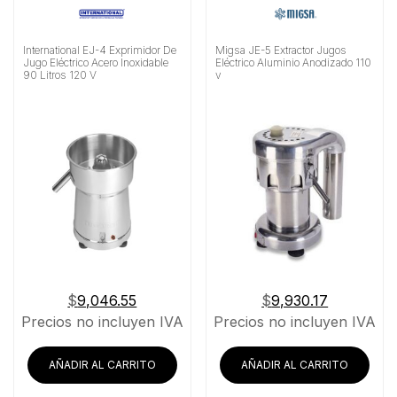
International EJ-4 Exprimidor De
Migsa JE-5 Extractor Jugos
Jugo Eléctrico Acero Inoxidable
Eléctrico Aluminio Anodizado 110
90 Litros 120 V
v
$
9,046.55
$
9,930.17
Precios no incluyen IVA
Precios no incluyen IVA
AÑADIR AL CARRITO
AÑADIR AL CARRITO