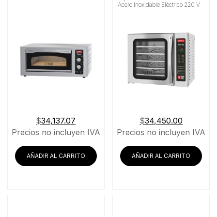
Acero Inoxidable Eléctrico 220 V
$
34,137.07
$
34,450.00
Precios no incluyen IVA
Precios no incluyen IVA
AÑADIR AL CARRITO
AÑADIR AL CARRITO