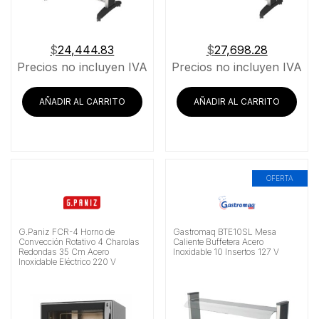
$
24,444.83
$
27,698.28
Precios no incluyen IVA
Precios no incluyen IVA
AÑADIR AL CARRITO
AÑADIR AL CARRITO
OFERTA
G.Paniz FCR-4 Horno de
Gastromaq BTE10SL Mesa
Convección Rotativo 4 Charolas
Caliente Buffetera Acero
Redondas 35 Cm Acero
Inoxidable 10 Insertos 127 V
Inoxidable Eléctrico 220 V