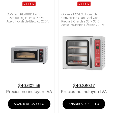
G.Paniz FPE400D Horno
G.Paniz FCVL35 Horno de
Pizzaiolo Digital Para Pizza
Convección Gran Chef Con
Acero Inoxidable Eléctrico 220 V
Piedra 3 Charolas 35 x 35 Cm
Acero Inoxidable Eléctrico 220 V
$
40,602.59
$
40,880.17
Precios no incluyen IVA
Precios no incluyen IVA
AÑADIR AL CARRITO
AÑADIR AL CARRITO