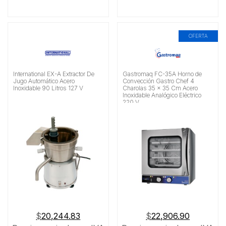
OFERTA
International EX-A Extractor De
Gastromaq FC-35A Horno de
Jugo Automático Acero
Convección Gastro Chef 4
Inoxidable 90 Litros 127 V
Charolas 35 x 35 Cm Acero
Inoxidable Analógico Eléctrico
220 V
$
20,244.83
$
22,906.90