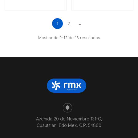
1
2
→
Ordenado
Mostrando 1–12 de 16 resultados
por
precio:
bajo
a
alto
Avenida 20 de Noviembre 131-C,
Cuautitlán, Edo Mex, C.P. 54800