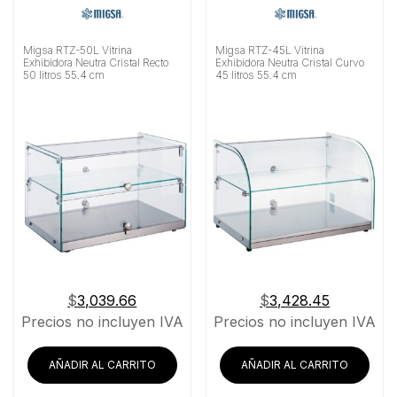
Migsa RTZ-50L Vitrina
Migsa RTZ-45L Vitrina
Exhibidora Neutra Cristal Recto
Exhibidora Neutra Cristal Curvo
50 litros 55.4 cm
45 litros 55.4 cm
$
3,039.66
$
3,428.45
Precios no incluyen IVA
Precios no incluyen IVA
AÑADIR AL CARRITO
AÑADIR AL CARRITO