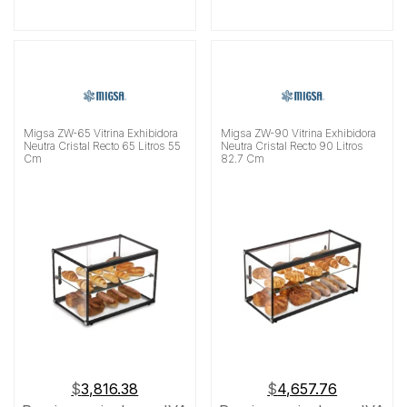
Migsa ZW-65 Vitrina Exhibidora
Migsa ZW-90 Vitrina Exhibidora
Neutra Cristal Recto 65 Litros 55
Neutra Cristal Recto 90 Litros
Cm
82.7 Cm
$
3,816.38
$
4,657.76