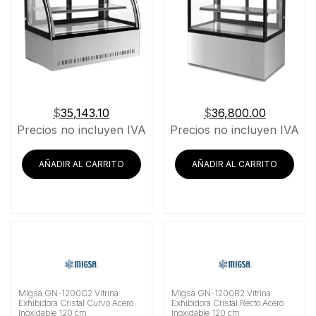
$
35,143.10
$
36,800.00
Precios no incluyen IVA
Precios no incluyen IVA
AÑADIR AL CARRITO
AÑADIR AL CARRITO
Migsa GN-1200C2 Vitrina
Migsa GN-1200R2 Vitrina
Exhibidora Cristal Curvo Acero
Exhibidora Cristal Recto Acero
Inoxidable 120 cm
Inoxidable 120 cm