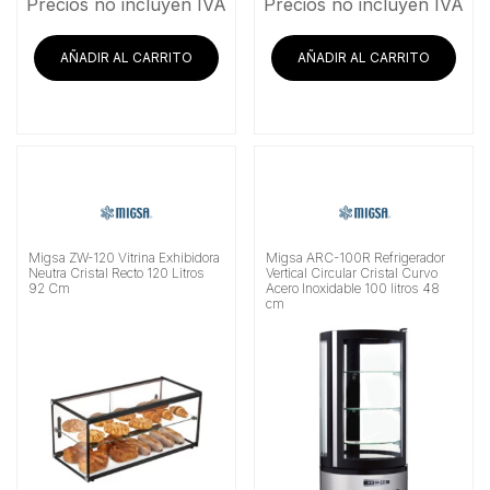
Precios no incluyen IVA
Precios no incluyen IVA
AÑADIR AL CARRITO
AÑADIR AL CARRITO
Migsa ZW-120 Vitrina Exhibidora
Migsa ARC-100R Refrigerador
Neutra Cristal Recto 120 Litros
Vertical Circular Cristal Curvo
92 Cm
Acero Inoxidable 100 litros 48
cm