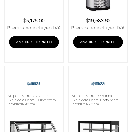
$
5,175.00
$
19,583.62
Precios no incluyen IVA
Precios no incluyen IVA
AÑADIR AL CARRITO
AÑADIR AL CARRITO
Migsa GN-900C2 Vitrina
Migsa GN-900R2 Vitrina
Exhibidora Cristal Curvo Acero
Exhibidora Cristal Recto Acero
Inoxidable 90 cm
Inoxidable 90 cm