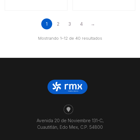
1
2
3
4
→
Ordenado
Mostrando 1–12 de 40 resultados
por
precio:
bajo
a
alto
Avenida 20 de Noviembre 131-C,
Cuautitlán, Edo Mex, C.P. 54800