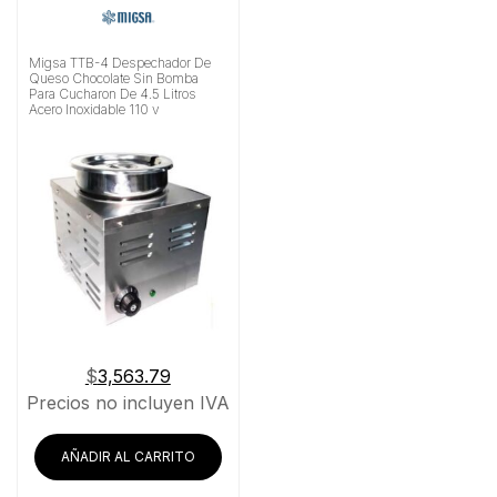
Migsa TTB-4 Despechador De
Queso Chocolate Sin Bomba
Para Cucharon De 4.5 Litros
Acero Inoxidable 110 v
$
3,563.79
Precios no incluyen IVA
AÑADIR AL CARRITO