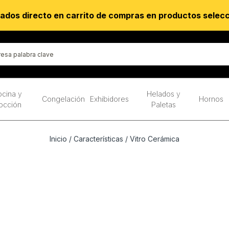
ados directo en carrito de compras en productos selec
cina y
Helados y
Congelación
Exhibidores
Hornos
occión
Paletas
Inicio
/ Características / Vitro Cerámica