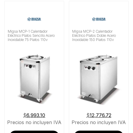
Material
Buscar
Migsa MCP-1 Calentador
Migsa MCP-2 Calentador
Eléctrico Platos Sencillo Acero
Eléctrico Platos Doble Acero
Inoxidable 75 Platos 110v
Inoxidable 150 Platos 110v
$
6,993.10
$
12,776.72
Precios no incluyen IVA
Precios no incluyen IVA