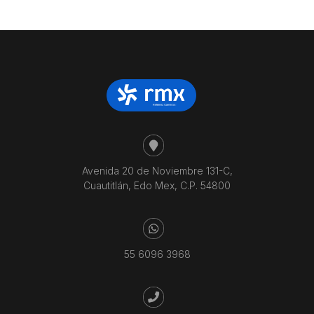
precio:
bajo
a
alto
Avenida 20 de Noviembre 131-C,
Cuautitlán, Edo Mex, C.P. 54800
55 6096 3968