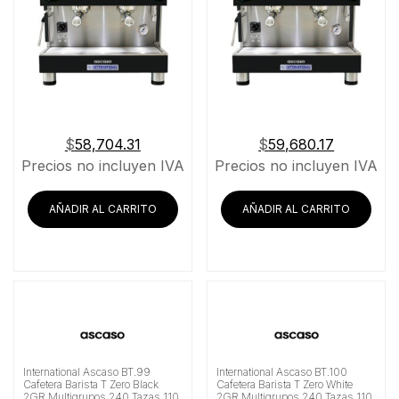
$
58,704.31
$
59,680.17
Precios no incluyen IVA
Precios no incluyen IVA
AÑADIR AL CARRITO
AÑADIR AL CARRITO
International Ascaso BT.99
International Ascaso BT.100
Cafetera Barista T Zero Black
Cafetera Barista T Zero White
2GR Multigrupos 240 Tazas 110
2GR Multigrupos 240 Tazas 110