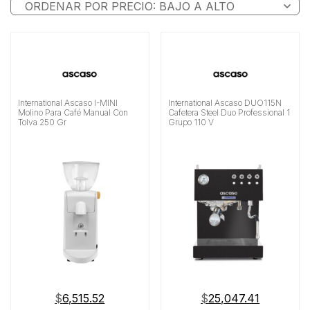
International Ascaso I-MINI
International Ascaso DUO115N
Molino Para Café Manual Con
Cafetera Steel Duo Professional 1
Tolva 250 Gr
Grupo 110 V
$
6,515.52
$
25,047.41