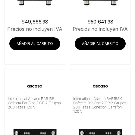
$
49,666.38
$
50,641.38
Precios no incluyen IVA
Precios no incluyen IVA
AÑADIR AL CARRITO
AÑADIR AL CARRITO
International Ascaso BAR158
International Ascaso BAR158K
Cafetera Bar One 2 GR 2 Grupos
Cafetera Bar One 2 GR 2 Grupos
200 Tazas 120 V
200 Tazas Conexión Garrafón
120 V