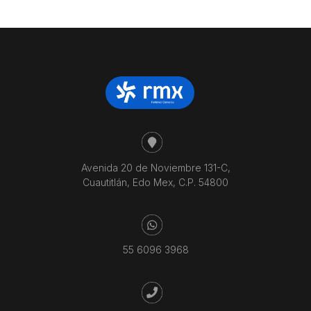
precio:
bajo
a
alto
Avenida 20 de Noviembre 131-C,
Cuautitlán, Edo Mex, C.P. 54800
55 6096 3968