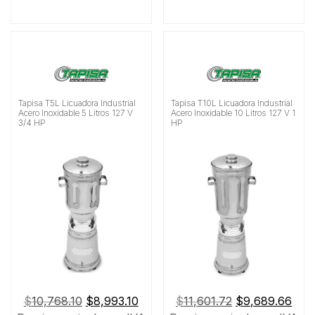
Tapisa T5L Licuadora Industrial
Tapisa T10L Licuadora Industrial
Acero Inoxidable 5 Litros 127 V
Acero Inoxidable 10 Litros 127 V 1
3/4 HP
HP
El
El
El
El
$
10,768.10
$
8,993.10
$
11,601.72
$
9,689.66