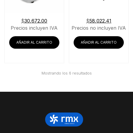
$
30,672.00
$
58,022.41
Precios incluyen IVA
Precios no incluyen IVA
AÑADIR AL CARRITO
AÑADIR AL CARRITO
Ordenado
Mostrando los 6 resultados
por
precio:
bajo
a
alto