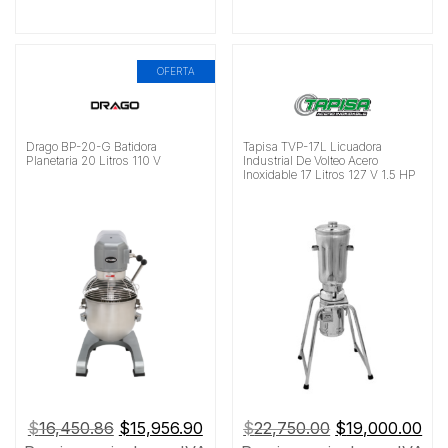
OFERTA
Drago BP-20-G Batidora
Tapisa TVP-17L Licuadora
Planetaria 20 Litros 110 V
Industrial De Volteo Acero
Inoxidable 17 Litros 127 V 1.5 HP
El
El
El
El
$
16,450.86
$
15,956.90
$
22,750.00
$
19,000.00