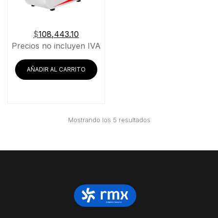
$
108,443.10
Precios no incluyen IVA
AÑADIR AL CARRITO
Ordenado
Mostrando los 5 resultados
por
precio:
bajo
a
alto