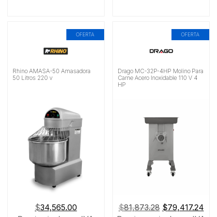
OFERTA
OFERTA
Rhino AMASA-50 Amasadora
Drago MC-32P-4HP Molino Para
50 Litros 220 v
Carne Acero Inoxidable 110 V 4
HP
El
El
$
34,565.00
$
81,873.28
$
79,417.24