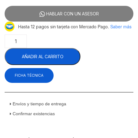
HABLAR CON UN ASESOR
con Mercado Pago.
Saber más
Hasta 12 pagos sin tarjeta
Asber
ABBC-
24-
AÑADIR AL CARRITO
60
HC
Refrigerador
FICHA TÉCNICA
Contrabarra
Vinil
Negro
Slim
Bar
Envíos y tiempo de entrega
Line
Confirmar existencias
2
Puertas
Sólidas
15.3