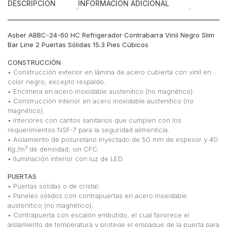
DESCRIPCIÓN
INFORMACIÓN ADICIONAL
Pies
Cúbicos
cantidad
Asber ABBC-24-60 HC Refrigerador Contrabarra Vinil Negro Slim
Bar Line 2 Puertas Sólidas 15.3 Pies Cúbicos
CONSTRUCCIÓN
• Construcción exterior en lámina de acero cubierta con vinil en
color negro, excepto respaldo.
• Encimera en acero inoxidable austenítico (no magnético).
• Construcción interior en acero inoxidable austenítico (no
magnético).
• Interiores con cantos sanitarios que cumplen con los
requerimientos NSF-7 para la seguridad alimenticia.
• Aislamiento de poliuretano inyectado de 50 mm de espesor y 40
Kg./m³ de densidad, sin CFC.
• Iluminación interior con luz de LED.
PUERTAS
• Puertas sólidas o de cristal:
• Paneles sólidos con contrapuertas en acero inoxidable
austenítico (no magnético).
• Contrapuerta con escalón embutido, el cual favorece el
aislamiento de temperatura y protege el empaque de la puerta para