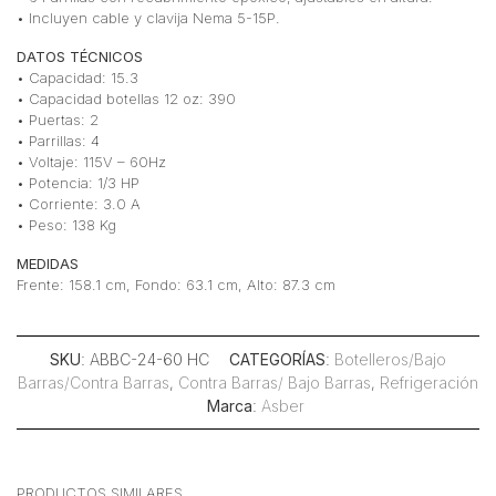
• Incluyen cable y clavija Nema 5-15P.
DATOS TÉCNICOS
• Capacidad: 15.3
• Capacidad botellas 12 oz: 390
• Puertas: 2
• Parrillas: 4
• Voltaje: 115V – 60Hz
• Potencia: 1/3 HP
• Corriente: 3.0 A
• Peso: 138 Kg
MEDIDAS
Frente: 158.1 cm, Fondo: 63.1 cm, Alto: 87.3 cm
SKU
: ABBC-24-60 HC
CATEGORÍAS
:
Botelleros/Bajo
Barras/Contra Barras
,
Contra Barras/ Bajo Barras
,
Refrigeración
Marca
:
Asber
PRODUCTOS SIMILARES