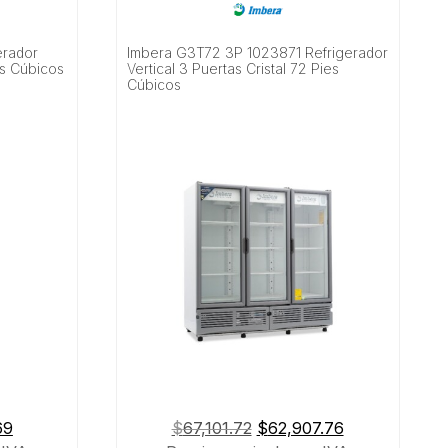
erador
Imbera G3T72 3P 1023871 Refrigerador
ies Cúbicos
Vertical 3 Puertas Cristal 72 Pies
Cúbicos
El
El
El
69
$
67,101.72
$
62,907.76