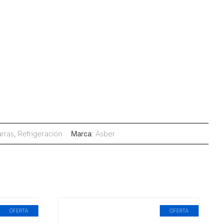
arras
,
Refrigeración
Marca
:
Asber
OFERTA
OFERTA