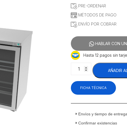
PRE-ORDENAR
MÉTODOS DE PAGO
ENVÍO POR COBRAR
HABLAR CON UN
Hasta 12 pagos sin tarje
Asber
AÑADIR A
ABBC-
24-
60-
FICHA TÉCNICA
SG
HC
Refrigerador
Contrabarra
Acero
Envíos y tiempo de entreg
Inoxidable
Confirmar existencias
Slim