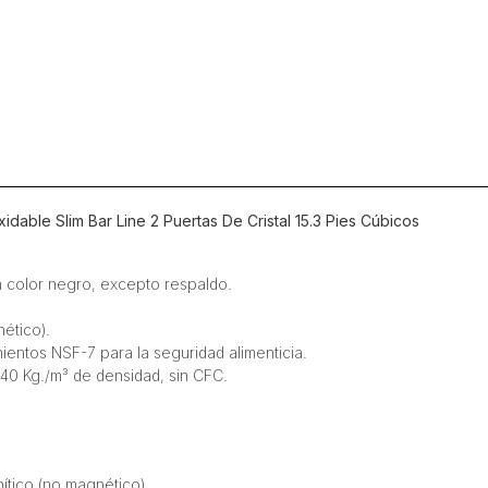
Bar
Line
2
Puertas
De
Cristal
15.3
Pies
Cúbicos
cantidad
able Slim Bar Line 2 Puertas De Cristal 15.3 Pies Cúbicos
n color negro, excepto respaldo.
ético).
ientos NSF-7 para la seguridad alimenticia.
40 Kg./m³ de densidad, sin CFC.
ítico (no magnético).