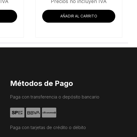
precio
precio
precio
 IVA
Precios no incluyen IVA
actual
original
actual
es:
era:
es:
AÑADIR AL CARRITO
.
$7,645.69.
$67,101.72.
$62,907.76.
Métodos de Pago
Paga con transferencia o depósito bancario
Paga con tarjetas de crédito o débito