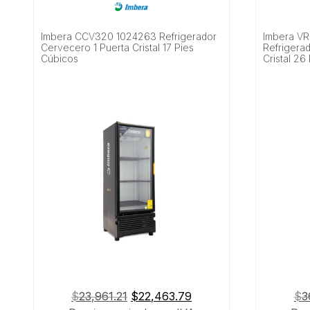
Imbera CCV320 1024263 Refrigerador
Imbera VR
Cervecero 1 Puerta Cristal 17 Pies
Refrigerad
Cúbicos
Cristal 26
El
El
$
23,961.21
$
22,463.79
$
3