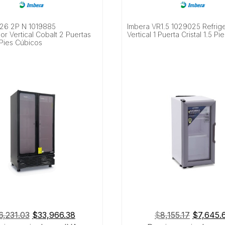
26 2P N 1019885
Imbera VR1.5 1029025 Refrig
or Vertical Cobalt 2 Puertas
Vertical 1 Puerta Cristal 1.5 P
 Pies Cúbicos
El
El
El
6,231.03
$
33,966.38
$
8,155.17
$
7,645.