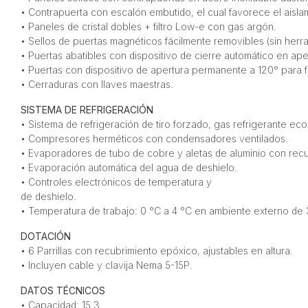
• Contrapuerta con escalón embutido, el cual favorece el aisl
• Paneles de cristal dobles + filtro Low-e con gas argón.
• Sellos de puertas magnéticos fácilmente removibles (sin herra
• Puertas abatibles con dispositivo de cierre automático en ap
• Puertas con dispositivo de apertura permanente a 120° para fa
• Cerraduras con llaves maestras.
SISTEMA DE REFRIGERACIÓN
• Sistema de refrigeración de tiro forzado, gas refrigerante ec
• Compresores herméticos con condensadores ventilados.
• Evaporadores de tubo de cobre y aletas de aluminio con rec
• Evaporación automática del agua de deshielo.
• Controles electrónicos de temperatura y
de deshielo.
• Temperatura de trabajo: 0 °C a 4 °C en ambiente externo de
DOTACIÓN
• 6 Parrillas con recubrimiento epóxico, ajustables en altura.
• Incluyen cable y clavija Nema 5-15P.
DATOS TÉCNICOS
• Capacidad: 15.3