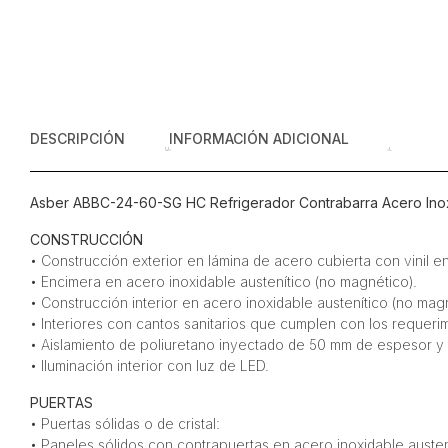
DESCRIPCIÓN
INFORMACIÓN ADICIONAL
Asber ABBC-24-60-SG HC Refrigerador Contrabarra Acero Inoxid
CONSTRUCCIÓN
• Construcción exterior en lámina de acero cubierta con vinil e
• Encimera en acero inoxidable austenítico (no magnético).
• Construcción interior en acero inoxidable austenítico (no magn
• Interiores con cantos sanitarios que cumplen con los requerim
• Aislamiento de poliuretano inyectado de 50 mm de espesor y 
• Iluminación interior con luz de LED.
PUERTAS
• Puertas sólidas o de cristal:
• Paneles sólidos con contrapuertas en acero inoxidable austen