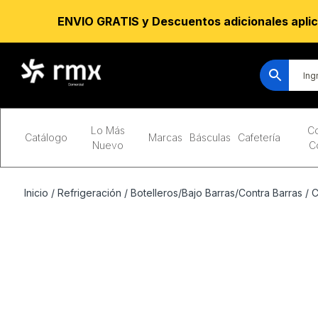
ENVIO GRATIS y Descuentos adicionales aplic
Lo Más
Co
Catálogo
Marcas
Básculas
Cafetería
Nuevo
C
Inicio
/
Refrigeración
/
Botelleros/Bajo Barras/Contra Barras
/
C