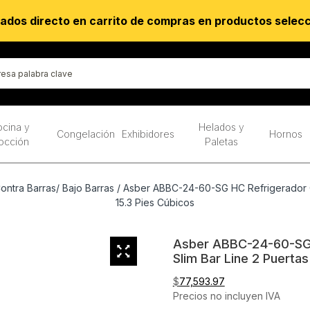
ados directo en carrito de compras en productos selec
cina y
Helados y
Congelación
Exhibidores
Hornos
occión
Paletas
ontra Barras/ Bajo Barras
/ Asber ABBC-24-60-SG HC Refrigerador Con
15.3 Pies Cúbicos
Asber ABBC-24-60-SG H
Slim Bar Line 2 Puertas
$
77,593.97
Precios no incluyen IVA