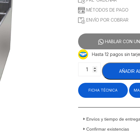
MÉTODOS DE PAGO
ENVÍO POR COBRAR
HABLAR CON UN
Hasta 12 pagos sin tarje
Asber
AÑADIR A
AEF-
50-
S
FICHA TÉCNICA
MA
Freidora
a
Gas
1
Tina
Envíos y tiempo de entreg
3
Confirmar existencias
Quemadores
Acero