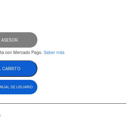
 ASESOR
con Mercado Pago.
Saber más
ta
L CARRITO
NUAL DE USUARIO
a