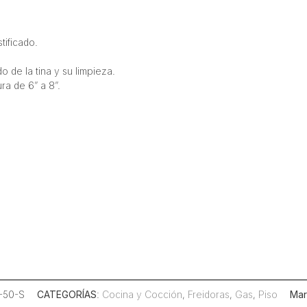
ificado.
o de la tina y su limpieza.
ra de 6” a 8”.
F-50-S
CATEGORÍAS
:
Cocina y Cocción
,
Freidoras
,
Gas
,
Piso
Mar