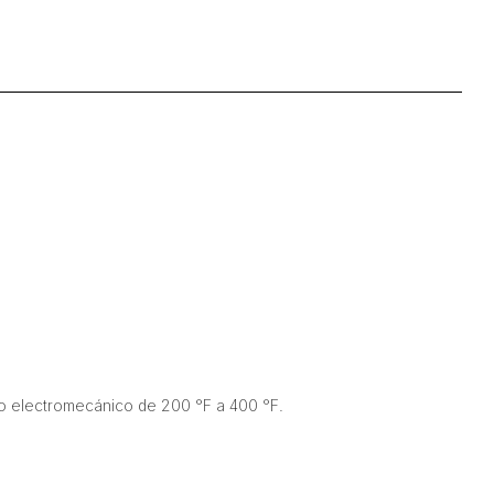
to electromecánico de 200 °F a 400 °F.