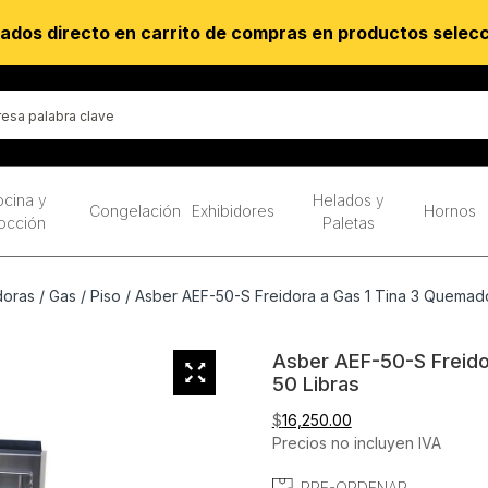
ados directo en carrito de compras en productos selec
cina y
Helados y
Congelación
Exhibidores
Hornos
occión
Paletas
doras
/
Gas
/
Piso
/ Asber AEF-50-S Freidora a Gas 1 Tina 3 Quemado
Asber AEF-50-S Freido
50 Libras
$
16,250.00
Precios no incluyen IVA
PRE-ORDENAR