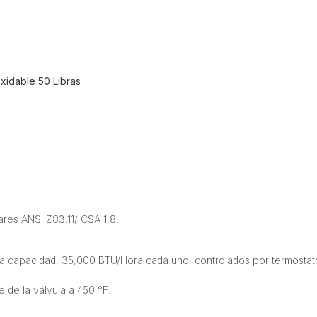
Inoxidable
50
Libras
cantidad
xidable 50 Libras
ares ANSI Z83.11/ CSA 1.8.
lta capacidad, 35,000 BTU/Hora cada uno, controlados por termosta
e de la válvula a 450 °F.