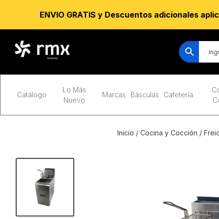
ENVIO GRATIS y Descuentos adicionales aplic
Lo Más
Co
Catálogo
Marcas
Básculas
Cafetería
Nuevo
C
Inicio
/
Cocina y Cocción
/
Frei