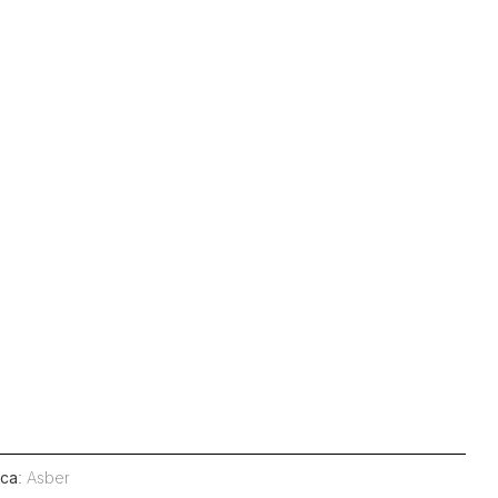
ca
:
Asber