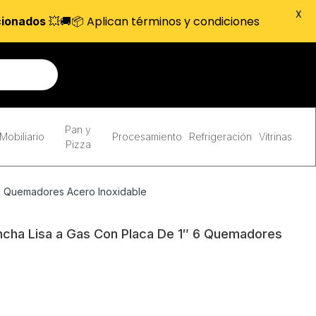
X
💥🚚📦 Aplican términos y condiciones
cionados
Pan y
Mobiliario
Procesamiento
Refrigeración
Vitrinas
Pizza
6 Quemadores Acero Inoxidable
cha Lisa a Gas Con Placa De 1″ 6 Quemadores