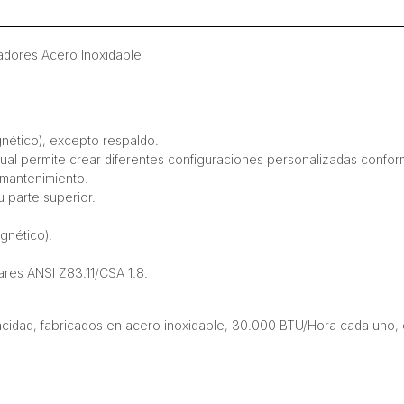
dores Acero Inoxidable
gnético), excepto respaldo.
cual permite crear diferentes configuraciones personalizadas confo
 mantenimiento.
u parte superior.
gnético).
ares ANSI Z83.11/CSA 1.8.
cidad, fabricados en acero inoxidable, 30.000 BTU/Hora cada uno, c