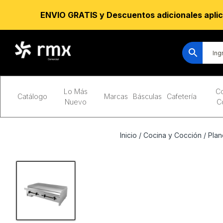
ENVIO GRATIS y Descuentos adicionales aplic
Lo Más
Co
Catálogo
Marcas
Básculas
Cafetería
Nuevo
C
Inicio
/
Cocina y Cocción
/
Plan