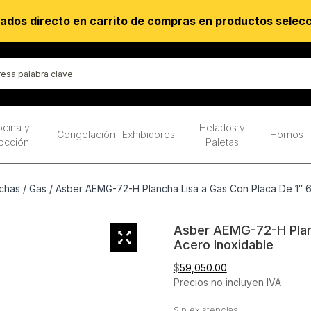
ados directo en carrito de compras en productos selec
cina y
Helados y
Congelación
Exhibidores
Hornos
occión
Paletas
chas
/
Gas
/ Asber AEMG-72-H Plancha Lisa a Gas Con Placa De 1″ 
Asber AEMG-72-H Plan
Acero Inoxidable
$
59,050.00
Precios no incluyen IVA
Sin existencias