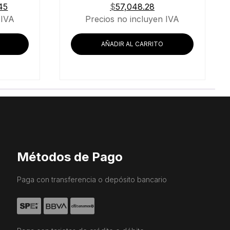
El
45
$
57,048.28
precio
 IVA
Precios no incluyen IVA
actual
es:
AÑADIR AL CARRITO
93.
$7,253.45.
Métodos de Pago
Paga con transferencia o depósito bancario