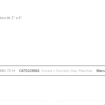
ura de 2” a 4”.
EMG-72-H
CATEGORÍAS
:
Cocina y Cocción
,
Gas
,
Planchas
Marc