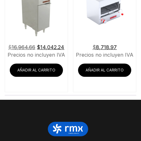
El
El
$
16,964.66
$
14,042.24
$
8,718.97
precio
precio
Precios no incluyen IVA
Precios no incluyen IVA
original
actual
era:
es:
AÑADIR AL CARRITO
AÑADIR AL CARRITO
$16,964.66.
$14,042.24.