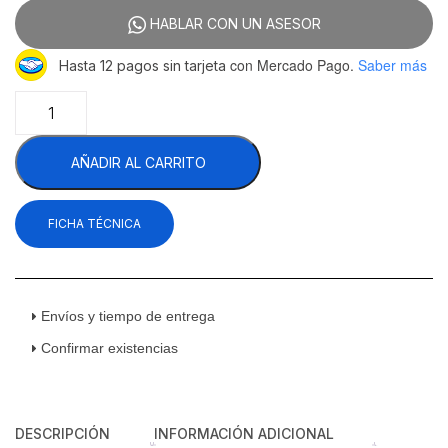
HABLAR CON UN ASESOR
con Mercado Pago.
Saber más
Hasta 12 pagos sin tarjeta
Asber
AETG-
72-
AÑADIR AL CARRITO
H
Plancha
Termostática
FICHA TÉCNICA
Gas
Con
Placa
En
Cold-
Envíos y tiempo de entrega
Rolled
Confirmar existencias
De
1"
6
Quemadores
DESCRIPCIÓN
INFORMACIÓN ADICIONAL
Acero