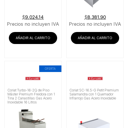
$
9,024.14
$
8,381.90
Precios no incluyen IVA
Precios no incluyen IVA
AÑADIR AL CARRITO
AÑADIR AL CARRITO
OFERTA
Coriat Turbo-16-2Q de Piso
Coriat SC-16.5-G Petit Premium
Máster Premium Freidora con 1
Salamandra con 1 Quemador
Tina 2 Canastillas Gas Acero
Infrarrojo Gas Acero Inoxidable
Inoxidable 16 Litros