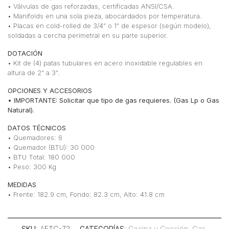
• Válvulas de gas reforzadas, certificadas ANSI/CSA.
• Manifolds en una sola pieza, abocardados por temperatura.
• Placas en cold-rolled de 3/4” o 1” de espesor (según modelo),
soldadas a cercha perimetral en su parte superior.
DOTACIÓN
• Kit de (4) patas tubulares en acero inoxidable regulables en
altura de 2” a 3”.
OPCIONES Y ACCESORIOS
• IMPORTANTE: Solicitar que tipo de gas requieres. (Gas Lp o Gas
Natural).
DATOS TÉCNICOS
• Quemadores: 6
• Quemador (BTU): 30 000
• BTU Total: 180 000
• Peso: 300 Kg
MEDIDAS
• Frente: 182.9 cm, Fondo: 82.3 cm, Alto: 41.8 cm
SKU
: AETG-72
CATEGORÍAS
:
Cocina y Cocción
,
Gas
,