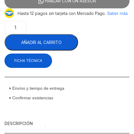
HABLAR CON UN ASESOR
con Mercado Pago.
Saber más
Hasta 12 pagos sin tarjeta
Asber
AFMD-
37
AÑADIR AL CARRITO
HC
Congelador
Vertical
FICHA TÉCNICA
2
Puertas
de
Cristal
37
Envíos y tiempo de entrega
Pies
Confirmar existencias
Cúbicos
cantidad
DESCRIPCIÓN