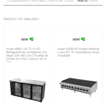
Congeladores Verticales
,
Puerta de Cristal
Marca
:
Asber
PRODUCTOS SIMILARES
Asber ABBC-24-72-G-HC
Asber AERB-60 Asador Radiante
Refrigerador de Contrabarra Vinil
a Gas 60″ 10 Quemadores Acero
Negro Slim Bar Line 3 Puertas de
Inoxidable
Cristal 18.3 Pies Cúbicos 182.9
Cm