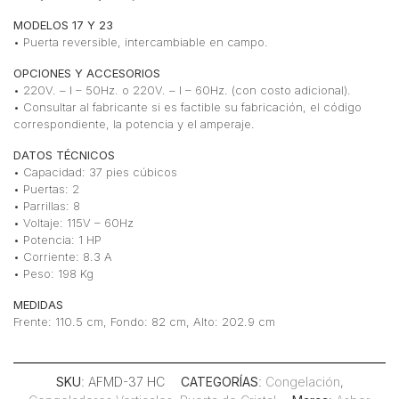
MODELOS 17 Y 23
• Puerta reversible, intercambiable en campo.
OPCIONES Y ACCESORIOS
• 220V. – I – 50Hz. o 220V. – I – 60Hz. (con costo adicional).
• Consultar al fabricante si es factible su fabricación, el código
correspondiente, la potencia y el amperaje.
DATOS TÉCNICOS
• Capacidad: 37 pies cúbicos
• Puertas: 2
• Parrillas: 8
• Voltaje: 115V – 60Hz
• Potencia: 1 HP
• Corriente: 8.3 A
• Peso: 198 Kg
MEDIDAS
Frente: 110.5 cm, Fondo: 82 cm, Alto: 202.9 cm
SKU
: AFMD-37 HC
CATEGORÍAS
:
Congelación
,