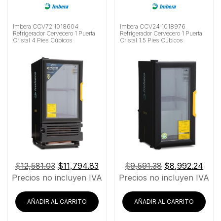
Imbera CCV72 1018604
Imbera CCV24 1018976
Refrigerador Cervecero 1 Puerta
Refrigerador Cervecero 1 Puerta
Cristal 4 Pies Cúbicos
Cristal 1.5 Pies Cúbicos
El
El
El
El
$
12,581.03
$
11,794.83
$
9,591.38
$
8,992.24
precio
precio
precio
prec
Precios no incluyen IVA
Precios no incluyen IVA
original
actual
original
actu
era:
es:
era:
es:
AÑADIR AL CARRITO
AÑADIR AL CARRITO
$12,581.03.
$11,794.83.
$9,591.38.
$8,9