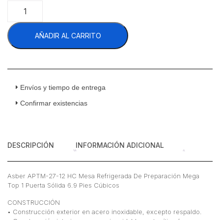
Asber
APTM-
27-
AÑADIR AL CARRITO
12
HC
Mesa
Refrigerada
De
Preparación
Envíos y tiempo de entrega
Mega
Confirmar existencias
Top
1
Puerta
Sólida
DESCRIPCIÓN
INFORMACIÓN ADICIONAL
6
Pies
Cúbicos
Asber APTM-27-12 HC Mesa Refrigerada De Preparación Mega
69
Top 1 Puerta Sólida 6.9 Pies Cúbicos
Cm
cantidad
CONSTRUCCIÓN
• Construcción exterior en acero inoxidable, excepto respaldo.