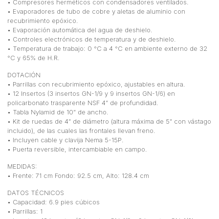
• Compresores herméticos con condensadores ventilados.
• Evaporadores de tubo de cobre y aletas de aluminio con
recubrimiento epóxico.
• Evaporación automática del agua de deshielo.
• Controles electrónicos de temperatura y de deshielo.
• Temperatura de trabajo: 0 °C a 4 °C en ambiente externo de 32
°C y 65% de H.R.
DOTACIÓN
• Parrillas con recubrimiento epóxico, ajustables en altura.
• 12 Insertos (3 insertos GN-1/9 y 9 insertos GN-1/6) en
policarbonato trasparente NSF 4” de profundidad.
• Tabla Nylamid de 10” de ancho.
• Kit de ruedas de 4” de diámetro (altura máxima de 5” con vástago
incluido), de las cuales las frontales llevan freno.
• Incluyen cable y clavija Nema 5-15P.
• Puerta reversible, intercambiable en campo.
MEDIDAS:
• Frente: 71 cm Fondo: 92.5 cm, Alto: 128.4 cm
DATOS TÉCNICOS
• Capacidad: 6.9 pies cúbicos
• Parrillas: 1