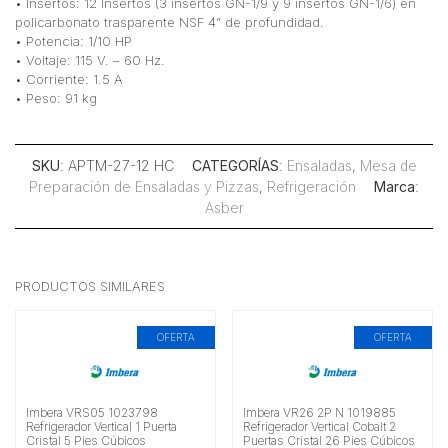
• Insertos: 12 Insertos (3 insertos GN-1/9 y 9 insertos GN-1/6) en
policarbonato trasparente NSF 4” de profundidad.
• Potencia: 1/10 HP
• Voltaje: 115 V. – 60 Hz.
• Corriente: 1.5 A
• Peso: 91 kg
SKU
: APTM-27-12 HC
CATEGORÍAS
:
Ensaladas
,
Mesa de
Preparación de Ensaladas y Pizzas
,
Refrigeración
Marca
:
Asber
PRODUCTOS SIMILARES
OFERTA
OFERTA
Imbera VRS05 1023798
Imbera VR26 2P N 1019885
Refrigerador Vertical 1 Puerta
Refrigerador Vertical Cobalt 2
Cristal 5 Pies Cúbicos
Puertas Cristal 26 Pies Cúbicos