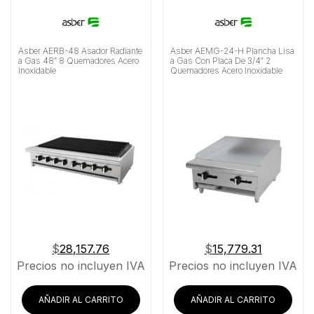
Asber AERB-48 Asador Radiante
Asber AEMG-24-H Plancha Lisa
a Gas 48″ 8 Quemadores Acero
a Gas Con Placa De 3/4″ 2
Inoxidable
Quemadores Acero Inoxidable
$
28,157.76
$
15,779.31
Precios no incluyen IVA
Precios no incluyen IVA
AÑADIR AL CARRITO
AÑADIR AL CARRITO