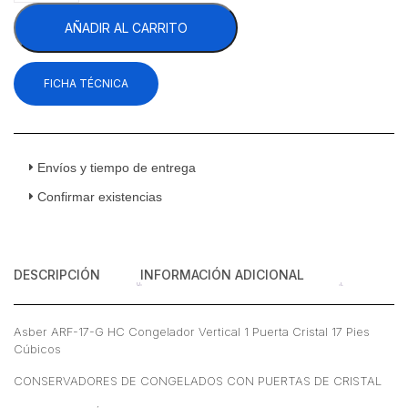
17-
AÑADIR AL CARRITO
G
HC
Congelador
FICHA TÉCNICA
Vertical
1
Puerta
Cristal
17
Envíos y tiempo de entrega
Pies
Confirmar existencias
Cúbicos
cantidad
DESCRIPCIÓN
INFORMACIÓN ADICIONAL
Asber ARF-17-G HC Congelador Vertical 1 Puerta Cristal 17 Pies
Cúbicos
CONSERVADORES DE CONGELADOS CON PUERTAS DE CRISTAL