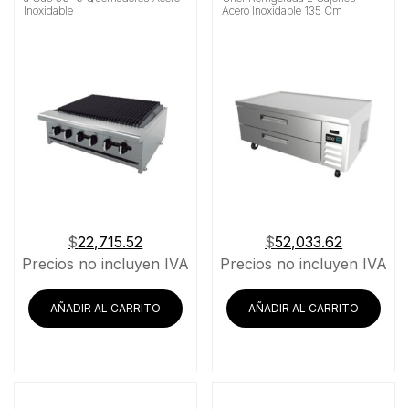
Inoxidable
Acero Inoxidable 135 Cm
$
22,715.52
$
52,033.62
Precios no incluyen IVA
Precios no incluyen IVA
AÑADIR AL CARRITO
AÑADIR AL CARRITO