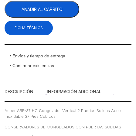
37
AÑADIR AL CARRITO
HC
Congelador
Vertical
FICHA TÉCNICA
2
Puertas
Sólidas
Acero
Inoxidable
Envíos y tiempo de entrega
37
Confirmar existencias
Pies
Cúbicos
cantidad
DESCRIPCIÓN
INFORMACIÓN ADICIONAL
Asber ARF-37 HC Congelador Vertical 2 Puertas Solidas Acero
Inoxidable 37 Pies Cúbicos
CONSERVADORES DE CONGELADOS CON PUERTAS SÓLIDAS