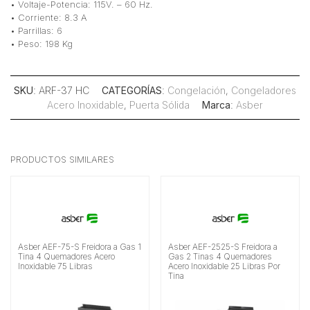
• Voltaje-Potencia: 115V. – 60 Hz.
• Corriente: 8.3 A
• Parrillas: 6
• Peso: 198 Kg
SKU
: ARF-37 HC
CATEGORÍAS
:
Congelación
,
Congeladores
Acero Inoxidable
,
Puerta Sólida
Marca
:
Asber
PRODUCTOS SIMILARES
Asber AEF-75-S Freidora a Gas 1
Asber AEF-2525-S Freidora a
Tina 4 Quemadores Acero
Gas 2 Tinas 4 Quemadores
Inoxidable 75 Libras
Acero Inoxidable 25 Libras Por
Tina