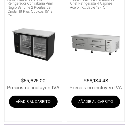
Refrigerador Contrabarra Vinil
Chef Refrigerada 4 Cajones
Negro Bar Line 2 Puertas de
Acero Inoxidable 184 Cm
Cristal 19 Pies Cúbicos 151.2
Cm
$
55,625.00
$
66,184.48
Precios no incluyen IVA
Precios no incluyen IVA
AÑADIR AL CARRITO
AÑADIR AL CARRITO