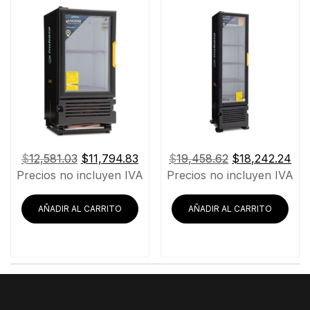
El
El
El
El
$
12,581.03
$
11,794.83
$
19,458.62
$
18,242.24
precio
precio
precio
pre
Precios no incluyen IVA
Precios no incluyen IVA
original
actual
original
act
era:
es:
era:
es:
AÑADIR AL CARRITO
AÑADIR AL CARRITO
$12,581.03.
$11,794.83.
$19,458.62.
$18