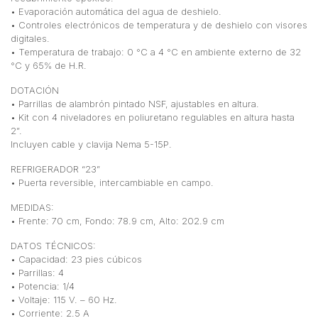
• Evaporación automática del agua de deshielo.
• Controles electrónicos de temperatura y de deshielo con visores
digitales.
• Temperatura de trabajo: 0 °C a 4 °C en ambiente externo de 32
°C y 65% de H.R.
DOTACIÓN
• Parrillas de alambrón pintado NSF, ajustables en altura.
• Kit con 4 niveladores en poliuretano regulables en altura hasta
2”.
Incluyen cable y clavija Nema 5-15P.
REFRIGERADOR “23”
• Puerta reversible, intercambiable en campo.
MEDIDAS:
• Frente: 70 cm, Fondo: 78.9 cm, Alto: 202.9 cm
DATOS TÉCNICOS:
• Capacidad: 23 pies cúbicos
• Parrillas: 4
• Potencia: 1/4
• Voltaje: 115 V. – 60 Hz.
• Corriente: 2.5 A