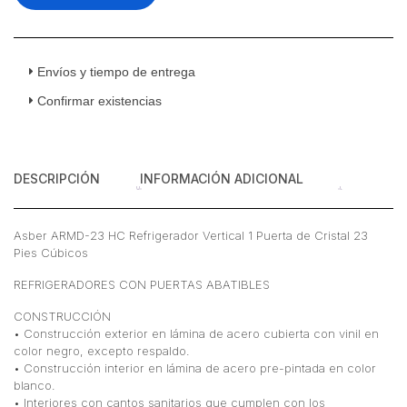
Puerta
de
Cristal
23
Envíos y tiempo de entrega
Pies
Confirmar existencias
Cúbicos
cantidad
DESCRIPCIÓN
INFORMACIÓN ADICIONAL
Asber ARMD-23 HC Refrigerador Vertical 1 Puerta de Cristal 23
Pies Cúbicos
REFRIGERADORES CON PUERTAS ABATIBLES
CONSTRUCCIÓN
• Construcción exterior en lámina de acero cubierta con vinil en
color negro, excepto respaldo.
• Construcción interior en lámina de acero pre-pintada en color
blanco.
• Interiores con cantos sanitarios que cumplen con los