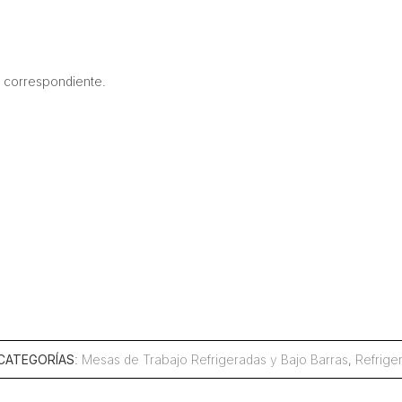
go correspondiente.
CATEGORÍAS
:
Mesas de Trabajo Refrigeradas y Bajo Barras
,
Refrige