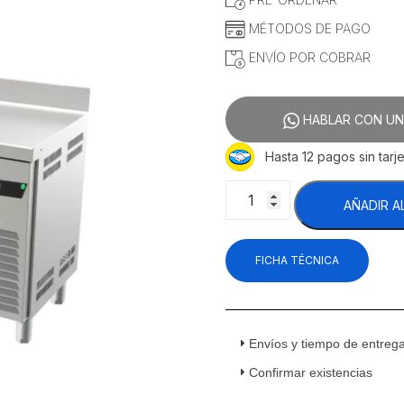
MÉTODOS DE PAGO
ENVÍO POR COBRAR
HABLAR CON UN
Hasta 12 pagos sin tarje
Asber
AÑADIR A
ASTR-
60
HC
FICHA TÉCNICA
Mesa
de
Trabajo
Refrigerada
2
Envíos y tiempo de entreg
Puertas
Confirmar existencias
Sólidas
Acero