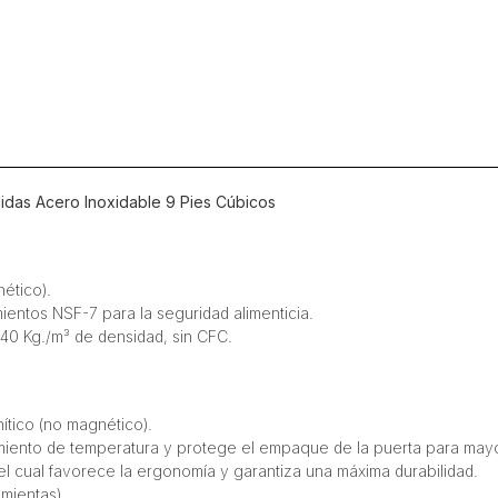
Inoxidable
9
Pies
Cúbicos
cantidad
das Acero Inoxidable 9 Pies Cúbicos
ético).
ientos NSF-7 para la seguridad alimenticia.
40 Kg./m³ de densidad, sin CFC.
ítico (no magnético).
amiento de temperatura y protege el empaque de la puerta para mayo
 el cual favorece la ergonomía y garantiza una máxima durabilidad.
mientas).