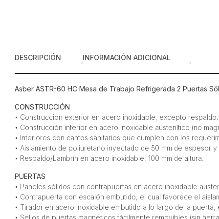
DESCRIPCIÓN
INFORMACIÓN ADICIONAL
Asber ASTR-60 HC Mesa de Trabajo Refrigerada 2 Puertas Sóli
CONSTRUCCIÓN
• Construcción exterior en acero inoxidable, excepto respaldo.
• Construcción interior en acero inoxidable austenítico (no magn
• Interiores con cantos sanitarios que cumplen con los requerim
• Aislamiento de poliuretano inyectado de 50 mm de espesor y 
• Respaldo/Lambrín en acero inoxidable, 100 mm de altura.
PUERTAS
• Paneles sólidos con contrapuertas en acero inoxidable austen
• Contrapuerta con escalón embutido, el cual favorece el aisl
• Tirador en acero inoxidable embutido a lo largo de la puerta,
• Sellos de puertas magnéticos fácilmente removibles (sin herra