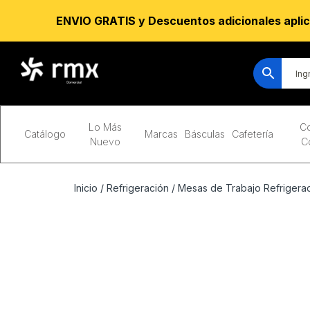
ENVIO GRATIS y Descuentos adicionales aplic
Lo Más
Co
Catálogo
Marcas
Básculas
Cafetería
Nuevo
C
Inicio
/
Refrigeración
/
Mesas de Trabajo Refrigerad