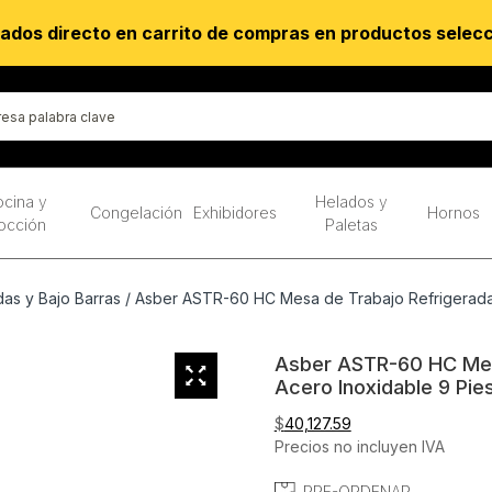
ados directo en carrito de compras en productos selec
cina y
Helados y
Congelación
Exhibidores
Hornos
occión
Paletas
as y Bajo Barras
/ Asber ASTR-60 HC Mesa de Trabajo Refrigerada 
Asber ASTR-60 HC Mesa
Acero Inoxidable 9 Pie
$
40,127.59
Precios no incluyen IVA
PRE-ORDENAR