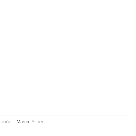
ración
Marca
:
Asber