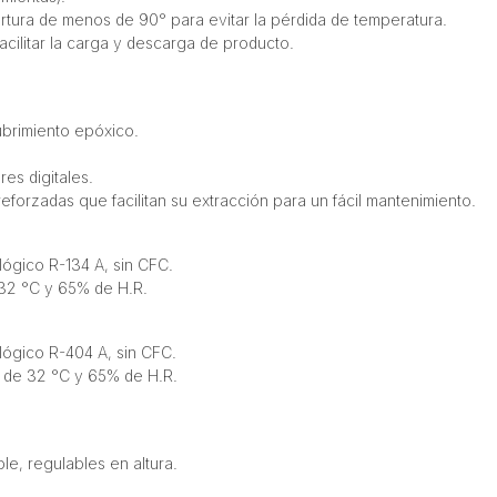
ertura de menos de 90° para evitar la pérdida de temperatura.
cilitar la carga y descarga de producto.
ubrimiento epóxico.
es digitales.
orzadas que facilitan su extracción para un fácil mantenimiento.
lógico R-134 A, sin CFC.
 32 °C y 65% de H.R.
ológico R-404 A, sin CFC.
o de 32 °C y 65% de H.R.
le, regulables en altura.