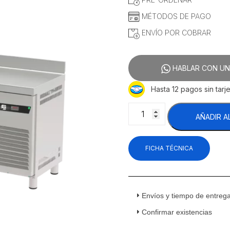
MÉTODOS DE PAGO
ENVÍO POR COBRAR
HABLAR CON UN
Hasta 12 pagos sin tarje
Asber
AÑADIR A
ASTR-
79
HC
FICHA TÉCNICA
Mesa
de
Trabajo
Refrigerada
3
Envíos y tiempo de entreg
Puertas
Confirmar existencias
Sólidas
Acero