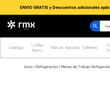
ENVIO GRATIS y Descuentos adicionales aplic
Lo Más
Co
Catálogo
Marcas
Básculas
Cafetería
Nuevo
C
Inicio
/
Refrigeración
/
Mesas de Trabajo Refrigerada