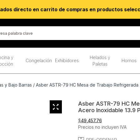
ados directo en carrito de compras en productos selec
cina y
Helados y
Congelación
Exhibidores
Hornos
occión
Paletas
s y Bajo Barras
/ Asber ASTR-79 HC Mesa de Trabajo Refrigerada 3 
Asber ASTR-79 HC Mesa
Acero Inoxidable 13.9 
$
49,457.76
Precios no incluyen IVA
PRE-ORDENAR