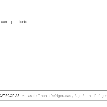
go correspondiente.
CATEGORÍAS
:
Mesas de Trabajo Refrigeradas y Bajo Barras
,
Refrige