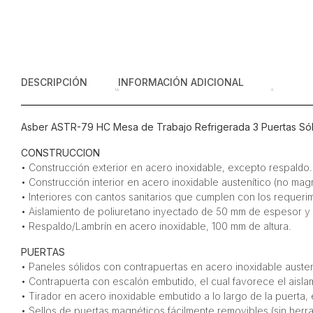
DESCRIPCIÓN
INFORMACIÓN ADICIONAL
Asber ASTR-79 HC Mesa de Trabajo Refrigerada 3 Puertas Sóli
CONSTRUCCION
• Construcción exterior en acero inoxidable, excepto respaldo.
• Construcción interior en acero inoxidable austenítico (no magn
• Interiores con cantos sanitarios que cumplen con los requerim
• Aislamiento de poliuretano inyectado de 50 mm de espesor y 
• Respaldo/Lambrín en acero inoxidable, 100 mm de altura.
PUERTAS
• Paneles sólidos con contrapuertas en acero inoxidable austen
• Contrapuerta con escalón embutido, el cual favorece el aisl
• Tirador en acero inoxidable embutido a lo largo de la puerta,
• Sellos de puertas magnéticos fácilmente removibles (sin herra