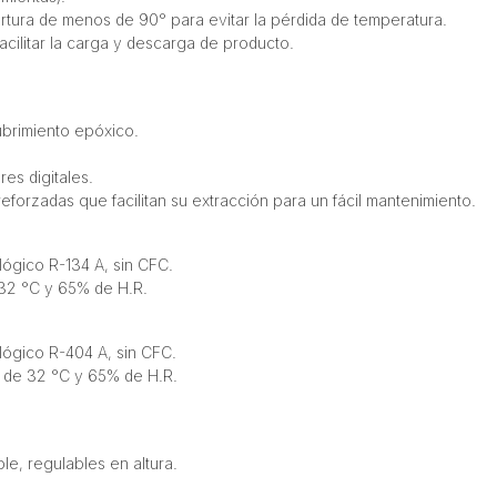
ertura de menos de 90° para evitar la pérdida de temperatura.
cilitar la carga y descarga de producto.
ubrimiento epóxico.
es digitales.
orzadas que facilitan su extracción para un fácil mantenimiento.
lógico R-134 A, sin CFC.
 32 °C y 65% de H.R.
ológico R-404 A, sin CFC.
o de 32 °C y 65% de H.R.
le, regulables en altura.