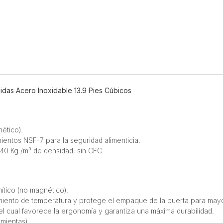
Inoxidable
13.9
Pies
Cúbicos
cantidad
das Acero Inoxidable 13.9 Pies Cúbicos
ético).
ientos NSF-7 para la seguridad alimenticia.
40 Kg./m³ de densidad, sin CFC.
ítico (no magnético).
amiento de temperatura y protege el empaque de la puerta para mayo
 el cual favorece la ergonomía y garantiza una máxima durabilidad.
mientas).