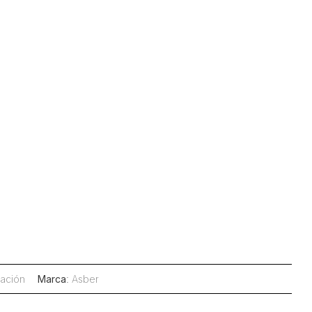
ración
Marca
:
Asber