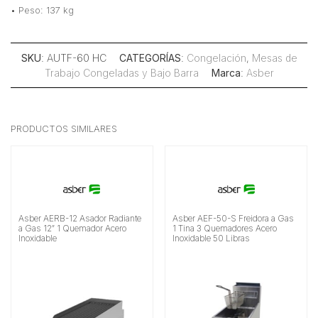
• Peso: 137 kg
SKU
: AUTF-60 HC
CATEGORÍAS
:
Congelación
,
Mesas de
Trabajo Congeladas y Bajo Barra
Marca
:
Asber
PRODUCTOS SIMILARES
Asber AERB-12 Asador Radiante
Asber AEF-50-S Freidora a Gas
a Gas 12″ 1 Quemador Acero
1 Tina 3 Quemadores Acero
Inoxidable
Inoxidable 50 Libras