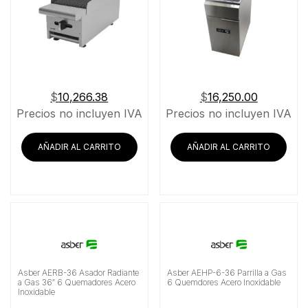
$
10,266.38
$
16,250.00
Precios no incluyen IVA
Precios no incluyen IVA
AÑADIR AL CARRITO
AÑADIR AL CARRITO
Asber AERB-36 Asador Radiante
Asber AEHP-6-36 Parrilla a Gas
a Gas 36″ 6 Quemadores Acero
6 Quemdores Acero Inoxidable
Inoxidable