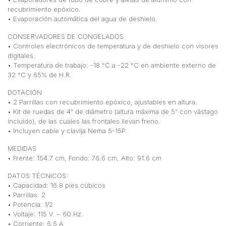
recubrimiento epóxico.
• Evaporación automática del agua de deshielo.
CONSERVADORES DE CONGELADOS
• Controles electrónicos de temperatura y de deshielo con visores
digitales.
• Temperatura de trabajo: -18 °C a -22 °C en ambiente externo de
32 °C y 65% de H.R.
DOTACIÓN
• 2 Parrillas con recubrimiento epóxico, ajustables en altura.
• Kit de ruedas de 4” de diámetro (altura máxima de 5” con vástago
incluido), de las cuales las frontales llevan freno.
• Incluyen cable y clavija Nema 5-15P.
MEDIDAS
• Frente: 154.7 cm, Fondo: 76.6 cm, Alto: 91.6 cm
DATOS TÉCNICOS:
• Capacidad: 16.8 pies cúbicos
• Parrillas: 2
• Potencia: 1/2
• Voltaje: 115 V. – 60 Hz.
• Corriente: 6.5 A