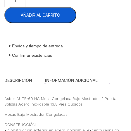
AUTF-
60
AÑADIR AL CARRITO
HC
Mesa
Congelada
Bajo
Mostrador
2
Envíos y tiempo de entrega
Puertas
Confirmar existencias
Sólidas
Acero
Inoxidable
16.8
DESCRIPCIÓN
INFORMACIÓN ADICIONAL
Pies
Cúbicos
cantidad
Asber AUTF-60 HC Mesa Congelada Bajo Mostrador 2 Puertas
Sólidas Acero Inoxidable 16.8 Pies Cúbicos
Mesas Bajo Mostrador Congeladas
CONSTRUCCIÓN
• Construcción exterior en acero inoxidable, excepto respaldo.