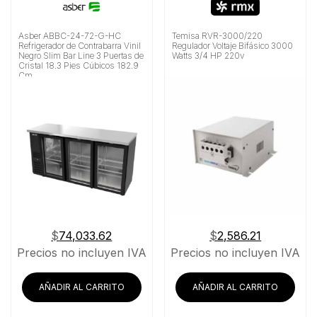
Asber ABBC-24-72-G-HC
Temisa RVR-3000/220
Refrigerador de Contrabarra Vinil
Regulador Voltaje Bifásico 3000
Negro Slim Bar Line 3 Puertas de
Watts 3/4 HP 220v
Cristal 18.3 Pies Cúbicos 182.9
Cm
$
74,033.62
$
2,586.21
Precios no incluyen IVA
Precios no incluyen IVA
AÑADIR AL CARRITO
AÑADIR AL CARRITO