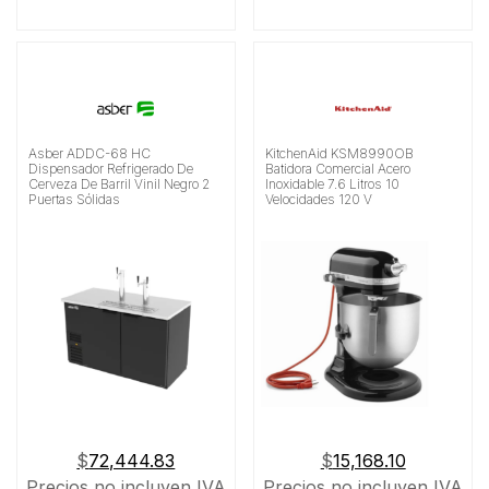
Asber ADDC-68 HC
KitchenAid KSM8990OB
Dispensador Refrigerado De
Batidora Comercial Acero
Cerveza De Barril Vinil Negro 2
Inoxidable 7.6 Litros 10
Puertas Sólidas
Velocidades 120 V
$
72,444.83
$
15,168.10
Precios no incluyen IVA
Precios no incluyen IVA