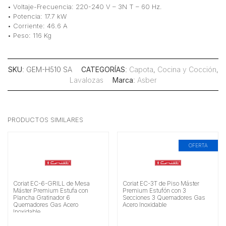
• Voltaje-Frecuencia: 220-240 V – 3N T – 60 Hz.
• Potencia: 17.7 kW
• Corriente: 46.6 A
• Peso: 116 Kg
SKU
: GEM-H510 SA
CATEGORÍAS
:
Capota
,
Cocina y Cocción
,
Lavalozas
Marca
:
Asber
PRODUCTOS SIMILARES
OFERTA
Coriat EC-6-GRILL de Mesa
Coriat EC-3T de Piso Máster
Máster Premium Estufa con
Premium Estufón con 3
Plancha Gratinador 6
Secciones 3 Quemadores Gas
Quemadores Gas Acero
Acero Inoxidable
Inoxidable