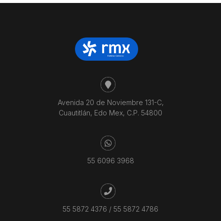
Avenida 20 de Noviembre 131-C,
Cuautitlán, Edo Mex, C.P. 54800
55 6096 3968
55 5872 4376
/
55 5872 4786