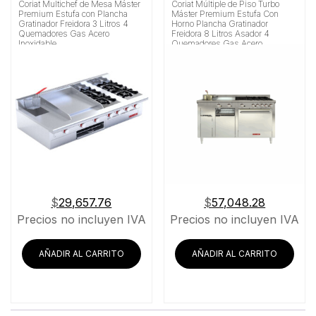
Coriat Multichef de Mesa Máster
Coriat Múltiple de Piso Turbo
Premium Estufa con Plancha
Máster Premium Estufa Con
Gratinador Freidora 3 Litros 4
Horno Plancha Gratinador
Quemadores Gas Acero
Freidora 8 Litros Asador 4
Inoxidable
Quemadores Gas Acero
Inoxidable
$
29,657.76
$
57,048.28
Precios no incluyen IVA
Precios no incluyen IVA
AÑADIR AL CARRITO
AÑADIR AL CARRITO