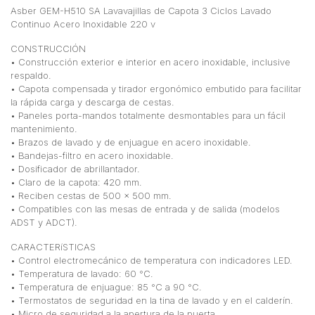
Asber GEM-H510 SA Lavavajillas de Capota 3 Ciclos Lavado
Continuo Acero Inoxidable 220 v
CONSTRUCCIÓN
• Construcción exterior e interior en acero inoxidable, inclusive
respaldo.
• Capota compensada y tirador ergonómico embutido para facilitar
la rápida carga y descarga de cestas.
• Paneles porta-mandos totalmente desmontables para un fácil
mantenimiento.
• Brazos de lavado y de enjuague en acero inoxidable.
• Bandejas-filtro en acero inoxidable.
• Dosificador de abrillantador.
• Claro de la capota: 420 mm.
• Reciben cestas de 500 x 500 mm.
• Compatibles con las mesas de entrada y de salida (modelos
ADST y ADCT).
CARACTERíSTICAS
• Control electromecánico de temperatura con indicadores LED.
• Temperatura de lavado: 60 °C.
• Temperatura de enjuague: 85 °C a 90 °C.
• Termostatos de seguridad en la tina de lavado y en el calderín.
• Micro de seguridad a la apertura de la puerta.